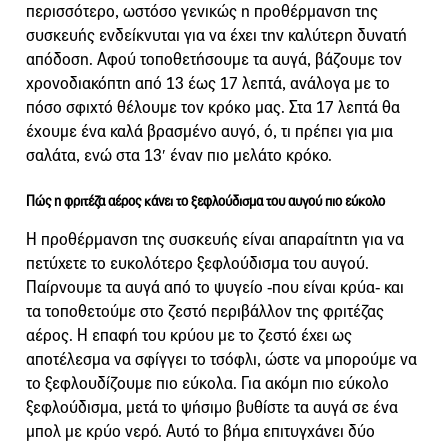
περισσότερο, ωστόσο γενικώς η προθέρμανση της
συσκευής ενδείκνυται για να έχει την καλύτερη δυνατή
απόδοση. Αφού τοποθετήσουμε τα αυγά, βάζουμε τον
χρονοδιακόπτη από 13 έως 17 λεπτά, ανάλογα με το
πόσο σφιχτό θέλουμε τον κρόκο μας. Στα 17 λεπτά θα
έχουμε ένα καλά βρασμένο αυγό, ό, τι πρέπει για μια
σαλάτα, ενώ στα 13′ έναν πιο μελάτο κρόκο.
Πώς η φριτέζα αέρος κάνει το ξεφλούδισμα του αυγού πιο εύκολο
Η προθέρμανση της συσκευής είναι απαραίτητη για να
πετύχετε το ευκολότερο ξεφλούδισμα του αυγού.
Παίρνουμε τα αυγά από το ψυγείο -που είναι κρύα- και
τα τοποθετούμε στο ζεστό περιβάλλον της φριτέζας
αέρος. Η επαφή του κρύου με το ζεστό έχει ως
αποτέλεσμα να σφίγγει το τσόφλι, ώστε να μπορούμε να
το ξεφλουδίζουμε πιο εύκολα. Για ακόμη πιο εύκολο
ξεφλούδισμα, μετά το ψήσιμο βυθίστε τα αυγά σε ένα
μπολ με κρύο νερό. Αυτό το βήμα επιτυγχάνει δύο