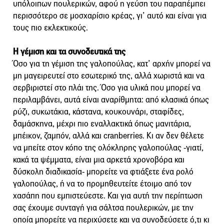
υπόλοιπων πουλερικών, αφού η γεύση του παραπέμπει
περισσότερο σε μοσχαρίσιο κρέας, γι’ αυτό και είναι για
τους πιο εκλεκτικούς.
Η γέμιση και τα συνοδευτικά της
Όσο για τη γέμιση της γαλοπούλας, κατ’ αρχήν μπορεί να
μη μαγειρευτεί στο εσωτερικό της, αλλά χωριστά και να
σερβιριστεί στο πλάι της. Όσο για υλικά που μπορεί να
περιλαμβάνει, αυτά είναι αναρίθμητα: από κλασικά όπως
ρύζι, συκωτάκια, κάστανα, κουκουνάρι, σταφίδες,
δαμάσκηνα, μέχρι πιο εναλλακτικά όπως μανιτάρια,
μπέικον, ζαμπόν, αλλά και cranberries. Κι αν δεν θέλετε
να μπείτε στον κόπο της ολόκληρης γαλοπούλας -γιατί,
κακά τα ψέμματα, είναι μια αρκετά χρονοβόρα και
δύσκολη διαδικασία- μπορείτε να φτιάξετε ένα ρολό
γαλοπούλας, ή να το προμηθευτείτε έτοιμο από τον
χασάπη που εμπιστεύεστε. Και για αυτή την περίπτωση
σας έχουμε συνταγή για σάλτσα πουλερικών, με την
οποία μπορείτε να περιχύσετε και να συνοδεύσετε ό,τι κι