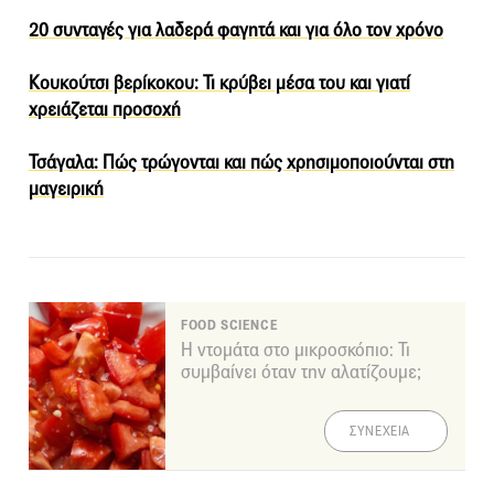
20 συνταγές για λαδερά φαγητά και για όλο τον χρόνο
Κουκούτσι βερίκοκου: Τι κρύβει μέσα του και γιατί
χρειάζεται προσοχή
Τσάγαλα: Πώς τρώγονται και πώς χρησιμοποιούνται στη
μαγειρική
FOOD SCIENCE
Η ντομάτα στο μικροσκόπιο: Τι
συμβαίνει όταν την αλατίζουμε;
ΣΥΝΕΧΕΙΑ