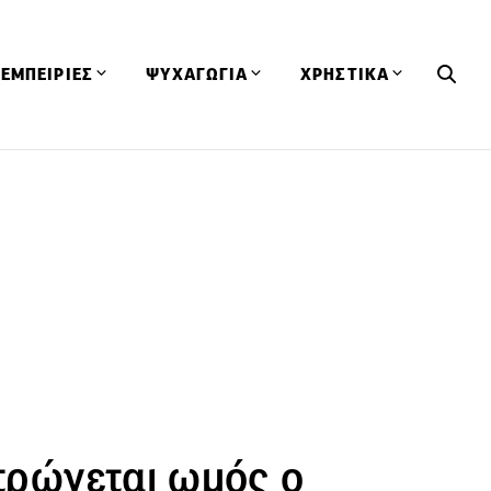
ΕΜΠΕΙΡΙΕΣ
ΨΥΧΑΓΩΓΙΑ
ΧΡΗΣΤΙΚΑ
Εκδηλώσεις
CineFood
Θερμιδομετρητής
Εστιατόρια
Lifestyle
Λεξικό Κουζίνας
ΣΥΝΤΑΓΕΣ
ΑΡΘΡΑ
Μαγαζιά
Viral Videos
Συμβουλές
Πρόσωπα
Βιβλία
Τα Φρέσκα Του Μήνα
δη
Προϊόντα
Διαγωνισμοί
Τεχνικές
Ταξίδια
Κουίζ
οφή
 τρώγεται ωμός ο