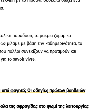
 η τεχνική με το πιρούνι, δύσκολα σώζει ένα
α.
ταλική παράδοση, τα μακριά ζυμαρικά
μως μιλάμε με βάση την καθημερινότητα, το
που πολλοί συνεχίζουν να προτιμούν και
ια το savoir vivre.
αι από φαγητό; Οι οδηγίες πρώτων βοηθειών
ολα της σφραγίδας στο ψωμί της λειτουργίας