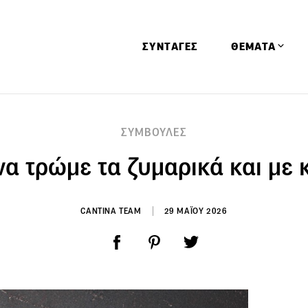
ΣΥΝΤΑΓΕΣ
ΘΕΜΑΤΑ
Απόψεις
ΣΥΜΒΟΥΛΕΣ
Αφιερώματα
να τρώμε τα ζυμαρικά και με 
Ειδήσεις
Έρευνες
Οινοπνευματώ
CANTINA TEAM
29 ΜΑΪΟΥ 2026
Παιδί
Υγεία & Διατρ