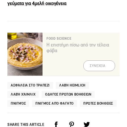
γεύματα για 4μελή οικογένεια
FOOD SCIENCE
Η επιστήμη πίσω από την τέλεια
φάβα
ΣΥΝΕΧΕΙΑ
ΑΣΦΆΛΕΙΑ ΣΤΟ ΤΡΑΠΈΖΙ
ΛΑΒΉ HEIMLICH
ΛΑΒΉ ΧΆΙΜΛΙΧ
ΟΔΗΓΌΣ ΠΡΏΤΩΝ ΒΟΗΘΕΙΏΝ
ΠΝΙΓΜΌΣ
ΠΝΙΓΜΌΣ ΑΠΌ ΦΑΓΗΤΌ
ΠΡΏΤΕΣ ΒΟΉΘΕΙΕΣ
SHARE THIS ARTICLE