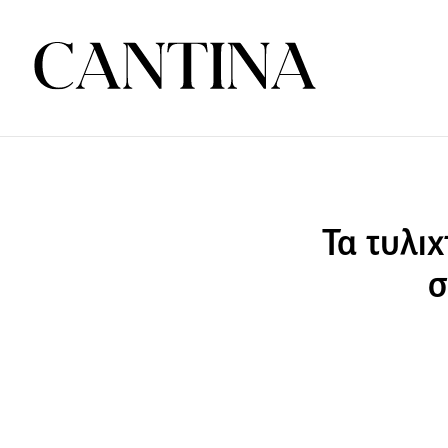
Τα τυλιχ
σ