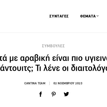
ΣΥΝΤΑΓΕΣ
ΘΕΜΑΤΑ
Απόψεις
ΣΥΜΒΟΥΛΕΣ
Αφιερώματα
τά με αραβική είναι πιο υγιει
Ειδήσεις
Έρευνες
άντουιτς; Τι λένε οι διαιτολόγ
Οινοπνευματώ
Παιδί
CANTINA TEAM
02 ΝΟΕΜΒΡΙΟΥ 2023
Υγεία & Διατρ