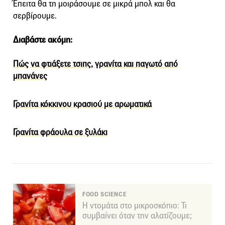
Έπειτα θα τη μοιράσουμε σε μικρά μπολ και θα
σερβίρουμε.
Διαβάστε ακόμη:
Πώς να φτιάξετε τσιπς, γρανίτα και παγωτό από
μπανάνες
Γρανίτα κόκκινου κρασιού με αρωματικά
Γρανίτα φράουλα σε ξυλάκι
FOOD SCIENCE
Η ντομάτα στο μικροσκόπιο: Τι
συμβαίνει όταν την αλατίζουμε;