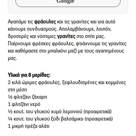
Google
Αγαπάμε τις
φράουλες
και τις γρανίτες και για αυτό
κάνουμε συνδυασμούς. Απολαμβάνουμε, λοιπόν,
δροσερές και νόστιμες
γρανίτες
στο σπίτι μας.
Παίρνουμε φρέσκες φράουλες, φτιάχνουμε τις γρανίτες
και καθόμαστε στο μπαλκόνι μαζί με τους αγαπημένους
μας.
Υλικά για 8 μερίδες:
2 κιλά ώριμες φράουλες, ξεφλουδισμένες και κομμένες
στη μέση
⅓ φλιτζάνι ζάχαρη
1 φλιτζάνι νερό
½ κουτ. του γλυκού χυμό λεμονιού (προαιρετικά)
¼ κουτ. του γλυκού ξύδι βαλσάμικο (προαιρετικά)
1 μικρή πρέζα αλάτι