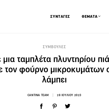
ΣΥΝΤΑΓΕΣ
ΘΕΜΑΤΑ
Απόψεις
ΣΥΜΒΟΥΛΕΣ
Αφιερώματα
 μια ταμπλέτα πλυντηρίου πι
Ειδήσεις
Έρευνες
ε τον φούρνο μικροκυμάτων 
Οινοπνευματώ
λάμπει
Παιδί
Υγεία & Διατρ
CANTINA TEAM
28 ΙΟΥΛΙΟΥ 2023