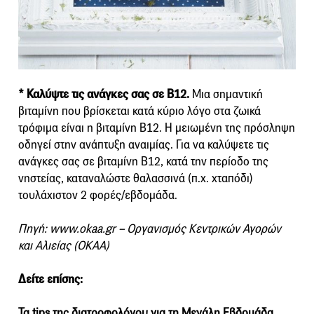
* Καλύψτε τις ανάγκες σας σε Β12.
Μια σημαντική
βιταμίνη που βρίσκεται κατά κύριο λόγο στα ζωικά
τρόφιμα είναι η βιταμίνη Β12. Η μειωμένη της πρόσληψη
οδηγεί στην ανάπτυξη αναιμίας. Για να καλύψετε τις
ανάγκες σας σε βιταμίνη Β12, κατά την περίοδο της
νηστείας, καταναλώστε θαλασσινά (π.χ. χταπόδι)
τουλάχιστον 2 φορές/εβδομάδα.
Πηγή: www.okaa.gr – Οργανισμός Κεντρικών Αγορών
και Αλιείας (OKAA)
Δείτε επίσης:
Τα tips της διατροφολόγου για τη Μεγάλη Εβδομάδα