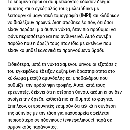
Το επόμενο πρωί οι συμμετέχοντες έδωσαν δείγμα
αίματος και ο εγκέφαλός τους μελετήθηκε με
λειτουργική μαγνητική τομογραφία (fMRI) και κλήθηκαν
να διαλέξουν πρωινό. Διαπιστώθηκε λοιπόν, ότι όσοι
είχαν περάσει μια άυπνη νύχτα, ήταν πιο πρόθυμοι να
φάνε περισσότερο και πιο ανθυγιεινά. Αυτό συνέβη
παρόλο που η όρεξή τους ήταν ίδια με εκείνων που
είχαν κοιμηθεί κανονικά το προηγούμενο βράδυ.
Ειδικότερα, μετά τη νύχτα χαμένου ύπνου οι εξετάσεις
του εγκεφάλου έδειξαν αυξημένη δραστηριότητα στο
κύκλωμα μεταξύ αμυγδαλής και υποθαλάμου που
ρυθμίζει την πρόσληψη τροφής. Αυτό, κατά τους
ερευνητές, δείχνει ότι η στέρηση ύπνου, ακόμη κι αν δεν
ανοίγει την όρεξη, καθιστά πιο επιθυμητό το φαγητό.
Επιπλέον, οι ερευνητές εκτιμούν ότι τελικά η σύνδεση
της αϋπνίας με την τάση για παχυσαρκία οφείλεται
περισσότερο σε ηδονικούς (εγκεφαλικούς) παρά σε
ορμονικούς παράγοντες.