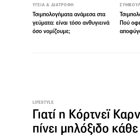
ΥΓΕΙΑ & ΔΙΑΤΡΟΦΗ
ΣΥΜΒΟΥ
Τσιμπολογήματα ανάμεσα στα
Τσιμπολ
γεύματα: είναι τόσο ανθυγιεινά
Πού οφε
όσο νομίζουμε;
αποφύγ
LIFESTYLE
Γιατί η Κόρτνεϊ Καρ
πίνει μηλόξιδο κάθε