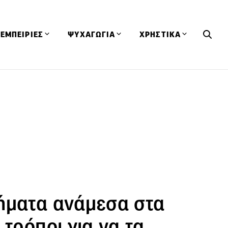
ΕΜΠΕΙΡΙΕΣ
ΨΥΧΑΓΩΓΙΑ
ΧΡΗΣΤΙΚΑ
Εκδηλώσεις
CineFood
Θερμιδομετρητής
Εστιατόρια
Lifestyle
Λεξικό Κουζίνας
ΣΥΝΤΑΓΕΣ
ΑΡΘΡΑ
Μαγαζιά
Viral Videos
Συμβουλές
Πρόσωπα
Βιβλία
Τα Φρέσκα Του Μήνα
δη
Προϊόντα
Διαγωνισμοί
Τεχνικές
Ταξίδια
Κουίζ
οφή
ήματα ανάμεσα στα
 τρόποι για να τα