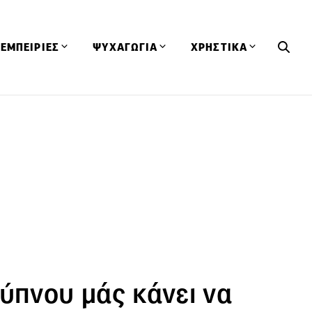
ΕΜΠΕΙΡΙΕΣ
ΨΥΧΑΓΩΓΙΑ
ΧΡΗΣΤΙΚΑ
Εκδηλώσεις
CineFood
Θερμιδομετρητής
Εστιατόρια
Lifestyle
Λεξικό Κουζίνας
ΣΥΝΤΑΓΕΣ
ΑΡΘΡΑ
Μαγαζιά
Viral Videos
Συμβουλές
Πρόσωπα
Βιβλία
Τα Φρέσκα Του Μήνα
δη
Προϊόντα
Διαγωνισμοί
Τεχνικές
Ταξίδια
Κουίζ
οφή
 ύπνου μάς κάνει να