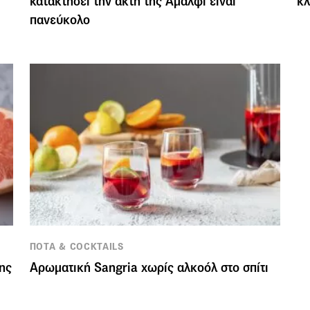
κατακτήσει την ακτή της Αμάλφι είναι
κλ
πανεύκολο
ΠΟΤΑ & COCKTAILS
ης
Αρωματική Sangria χωρίς αλκοόλ στο σπίτι