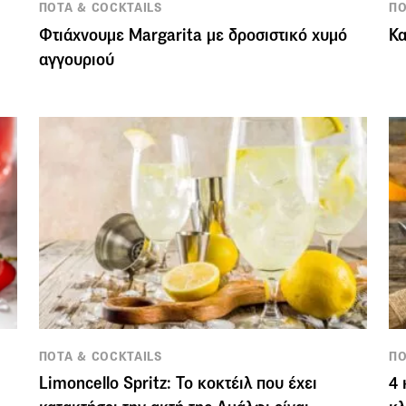
ΠΟΤΑ & COCKTAILS
ΠΟ
Φτιάχνουμε Margarita με δροσιστικό χυμό
Κα
αγγουριού
ΠΟΤΑ & COCKTAILS
ΠΟ
Limoncello Spritz: Το κοκτέιλ που έχει
4 