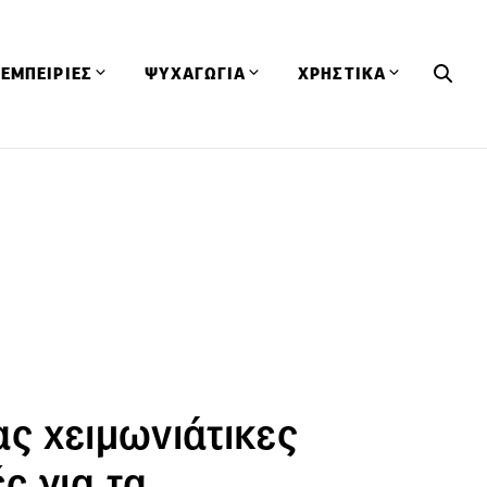
ΕΜΠΕΙΡΙΕΣ
ΨΥΧΑΓΩΓΙΑ
ΧΡΗΣΤΙΚΑ
Εκδηλώσεις
CineFood
Θερμιδομετρητής
Εστιατόρια
Lifestyle
Λεξικό Κουζίνας
ΣΥΝΤΑΓΕΣ
ΑΡΘΡΑ
Μαγαζιά
Viral Videos
Συμβουλές
Πρόσωπα
Βιβλία
Τα Φρέσκα Του Μήνα
δη
Προϊόντα
Διαγωνισμοί
Τεχνικές
Ταξίδια
Κουίζ
οφή
ς χειμωνιάτικες
ς για τα