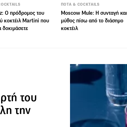
COCKTAILS
ΠΟΤΑ & COCKTAILS
z: Ο πρόδρομος του
Moscow Mule: Η συνταγή και
ύ κοκτέιλ Martini που
μύθος πίσω από το διάσημο
να δοκιμάσετε
κοκτέιλ
ορτή του
όλη την