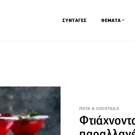
ΣΥΝΤΑΓΕΣ
ΘΕΜΑΤΑ
Απόψεις
Αφιερώματα
Ειδήσεις
Έρευνες
Οινοπνευματώ
Παιδί
ΠΟΤΑ & COCKTAILS
Υγεία & Διατρ
Φτιάχνοντα
παραλλαγέ