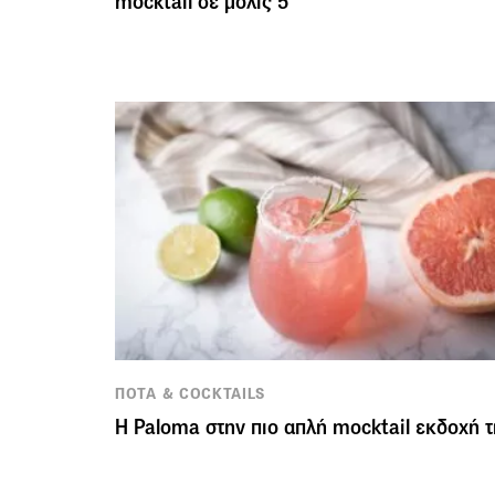
mocktail σε μόλις 5′
ΠΟΤΑ & COCKTAILS
Η Paloma στην πιο απλή mocktail εκδοχή τ