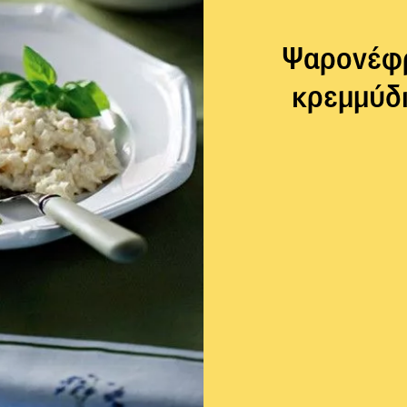
Ψαρονέφρι
κρεμμύδι