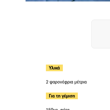
Υλικά
2 ψαρονέφρια μέτρια
Για τη γέμιση
150γρ. φέτα