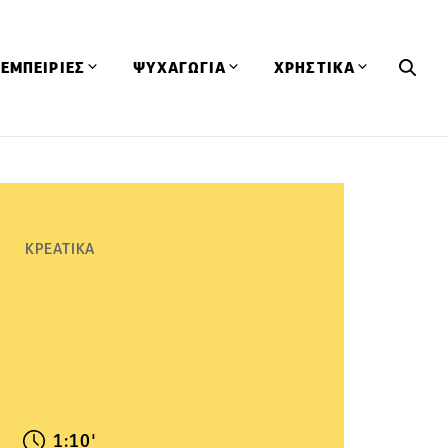
ΕΜΠΕΙΡΙΕΣ
ΨΥΧΑΓΩΓΙΑ
ΧΡΗΣΤΙΚΑ
Εκδηλώσεις
CineFood
Θερμιδομετρητής
Εστιατόρια
Lifestyle
Λεξικό Κουζίνας
ΣΥΝΤΑΓΕΣ
ΑΡΘΡΑ
Μαγαζιά
Viral Videos
Συμβουλές
ΚΡΕΑΤΙΚΑ
Πρόσωπα
Βιβλία
Τα Φρέσκα Του Μήνα
δη
Προϊόντα
Διαγωνισμοί
Τεχνικές
Ταξίδια
Κουίζ
οφή
1:10'