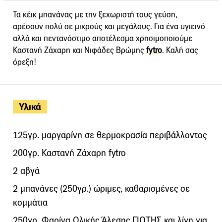
Τα κέικ μπανάνας με την ξεχωριστή τους γεύση,
αρέσουν πολύ σε μικρούς και μεγάλους. Για ένα υγιεινό
αλλά και πεντανόστιμο αποτέλεσμα χρησιμοποιούμε
Καστανή Ζάχαρη και Νιφάδες Βρώμης
fytro
. Καλή σας
όρεξη!
Υλικά
125γρ. μαργαρίνη σε θερμοκρασία περιβάλλοντος
200γρ. Καστανή Ζάχαρη fytro
2 αβγά
2 μπανάνες (250γρ.) ώριμες, καθαρισμένες σε
κομμάτια
250γρ. Φαρίνα Ολικής Άλεσης ΓΙΩΤΗΣ και λίγη για