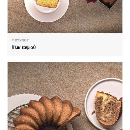
ΦΟΥΡΝΟΥ
Κέικ ταψιού