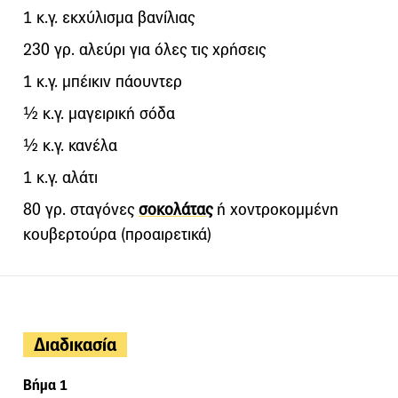
1 κ.γ. εκχύλισμα βανίλιας
230 γρ. αλεύρι για όλες τις χρήσεις
1 κ.γ. μπέικιν πάουντερ
½ κ.γ. μαγειρική σόδα
½ κ.γ. κανέλα
1 κ.γ. αλάτι
80 γρ. σταγόνες
σοκολάτας
ή χοντροκομμένη
κουβερτούρα (προαιρετικά)
Διαδικασία
Βήμα 1