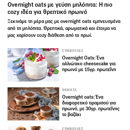
Overnight oats με γεύση μηλόπιτα: Η πιο
cozy ιδέα για θρεπτικό πρωινό
Ξεκινάμε τη μέρα μας με overnight oats εμπνευσμένα
από τη μηλόπιτα. Θρεπτικά, αρωματικά και έτοιμα να
μας χαρίσουν cozy διάθεση από το πρωί.
ΣΥΜΒΟΥΛΕΣ
Overnight Oats: Ένα
αλλιώτικο cheesecake για
πρωινό με 15γρ. πρωτεΐνη
ΘΕΜΑΤΑ
Overnight oats: Ένα
διαφορετικό τιραμισού για
πρωινό, με 30γρ. πρωτεΐνης
το βαζάκι
ΣΥΜΒΟΥΛΕΣ