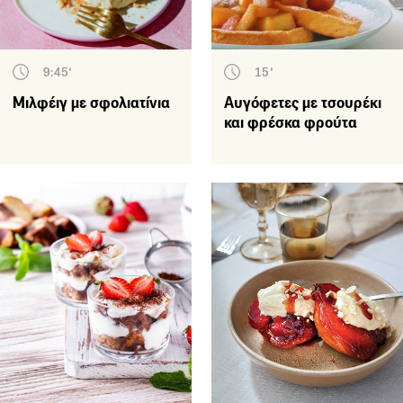
9:45'
15'
Μιλφέιγ με σφολιατίνια
Αυγόφετες με τσουρέκι
και φρέσκα φρούτα