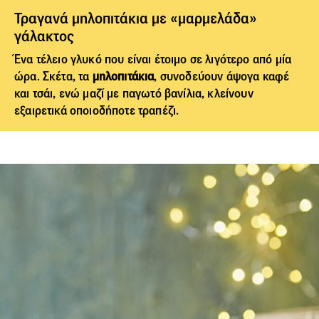
Τραγανά μηλοπιτάκια με «μαρμελάδα»
γάλακτος
Ένα τέλειο γλυκό που είναι έτοιμο σε λιγότερο από μία
ώρα. Σκέτα, τα
μηλοπιτάκια
, συνοδεύουν άψογα καφέ
και τσάι, ενώ μαζί με παγωτό βανίλια, κλείνουν
εξαιρετικά οποιοδήποτε τραπέζι.