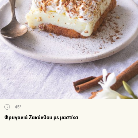
45'
Φρυγανιά Ζακύνθου με μαστίχα