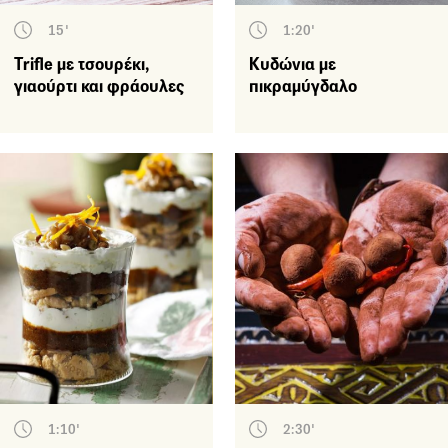
15'
1:20'
Trifle με τσουρέκι,
Κυδώνια με
γιαούρτι και φράουλες
πικραμύγδαλο
1:10'
2:30'