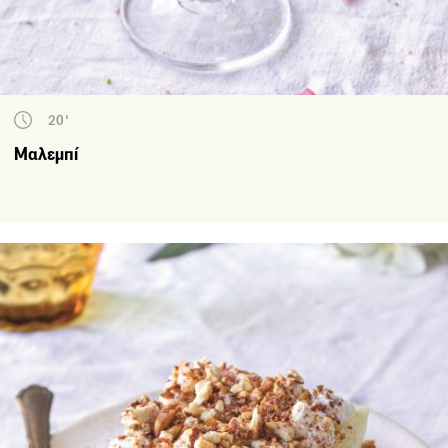
20'
Μαλεμπί