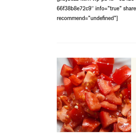
66f38b8e72c9″ info=”true” shar
recommend=”undefined”]