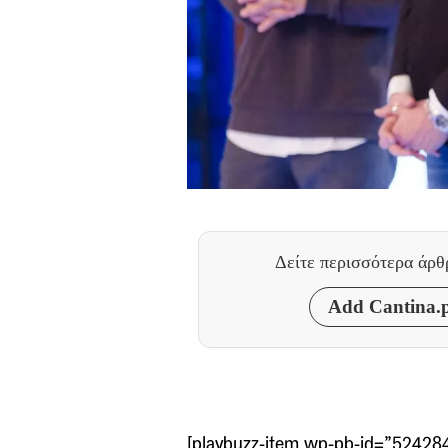
Δείτε περισσότερα άρ
Add Cantina.p
[playbuzz-item wp-pb-id=”52428