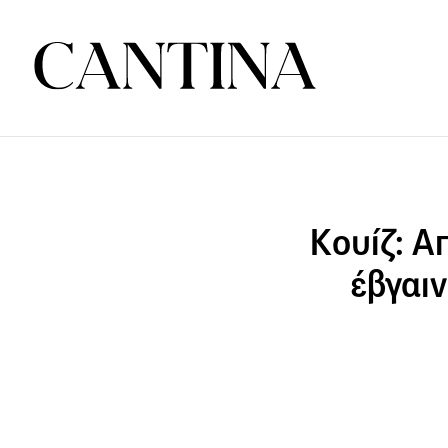
Κουίζ: Α
έβγαι