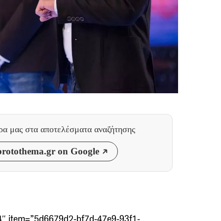
θρα μας
στα αποτελέσματα αναζήτησης
rotothema.gr on Google
4″ item=”5d6679d2-bf7d-47e9-93f1-