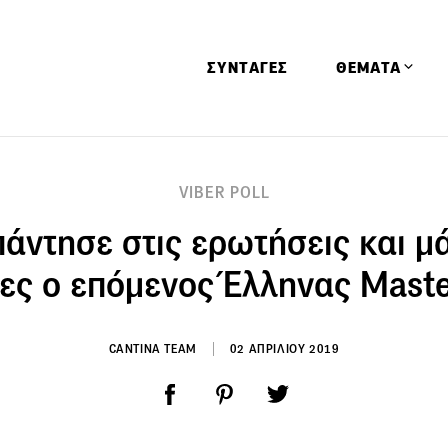
ΣΥΝΤΑΓΕΣ
ΘΕΜΑΤΑ
Απόψεις
VIBER POLL
Αφιερώματα
πάντησε στις ερωτήσεις και μ
Ειδήσεις
Έρευνες
νες ο επόμενος Έλληνας Maste
Οινοπνευματώ
Παιδί
CANTINA TEAM
02 ΑΠΡΙΛΙΟΥ 2019
Υγεία & Διατρ