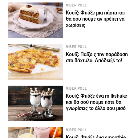
VIBER POLL
Κουίζ: Φτιάξε μια πάστα και
θα σου πούμε αν πρέπει να
χωρίσεις
VIBER POLL
Κουίζ: Παίζεις την παράδοση
στα δάχτυλα; Απόδειξέ το!
VIBER POLL
Κουίζ: Φτιάξε ένα milkshake
και θα σού πούμε πότε θα
γνωρίσεις το άλλο σου μισό
VIBER POLL
Κουιζ: Φτιάξε ένα smoothie