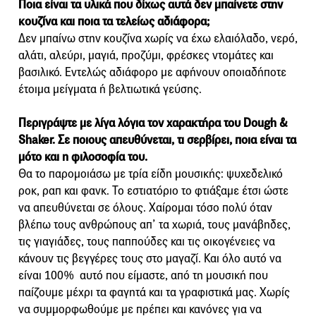
Ποια είναι τα υλικά που δίχως αυτά δεν μπαίνετε στην
κουζίνα και ποια τα τελείως αδιάφορα;
Δεν μπαίνω στην κουζίνα χωρίς να έχω ελαιόλαδο, νερό,
αλάτι, αλεύρι, μαγιά, προζύμι, φρέσκες ντομάτες και
βασιλικό. Εντελώς αδιάφορο με αφήνουν οποιαδήποτε
έτοιμα μείγματα ή βελτιωτικά γεύσης.
Περιγράψτε με λίγα λόγια τον χαρακτήρα του Dough &
Shaker. Σε ποιους απευθύνεται, τι σερβίρει, ποια είναι τα
μότο και η φιλοσοφία του.
Θα το παρομοιάσω με τρία είδη μουσικής: ψυχεδελικό
ροκ, ραπ και φανκ. Το εστιατόριο το φτιάξαμε έτσι ώστε
να απευθύνεται σε όλους. Χαίρομαι τόσο πολύ όταν
βλέπω τους ανθρώπους απ’ τα χωριά, τους μανάβηδες,
τις γιαγιάδες, τους παππούδες και τις οικογένειες να
κάνουν τις βεγγέρες τους στο μαγαζί. Και όλο αυτό να
είναι 100% αυτό που είμαστε, από τη μουσική που
παίζουμε μέχρι τα φαγητά και τα γραφιστικά μας. Χωρίς
να συμμορφωθούμε με πρέπει και κανόνες για να