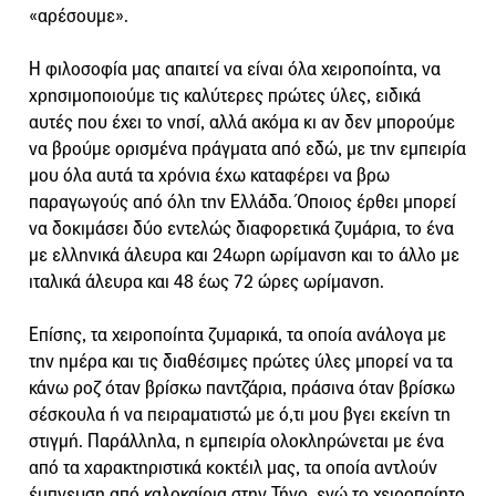
«αρέσουμε».
Η φιλοσοφία μας απαιτεί να είναι όλα χειροποίητα, να
χρησιμοποιούμε τις καλύτερες πρώτες ύλες, ειδικά
αυτές που έχει το νησί, αλλά ακόμα κι αν δεν μπορούμε
να βρούμε ορισμένα πράγματα από εδώ, με την εμπειρία
μου όλα αυτά τα χρόνια έχω καταφέρει να βρω
παραγωγούς από όλη την Ελλάδα. Όποιος έρθει μπορεί
να δοκιμάσει δύο εντελώς διαφορετικά ζυμάρια, το ένα
με ελληνικά άλευρα και 24ωρη ωρίμανση και το άλλο με
ιταλικά άλευρα και 48 έως 72 ώρες ωρίμανση.
Επίσης, τα χειροποίητα ζυμαρικά, τα οποία ανάλογα με
την ημέρα και τις διαθέσιμες πρώτες ύλες μπορεί να τα
κάνω ροζ όταν βρίσκω παντζάρια, πράσινα όταν βρίσκω
σέσκουλα ή να πειραματιστώ με ό,τι μου βγει εκείνη τη
στιγμή. Παράλληλα, η εμπειρία ολοκληρώνεται με ένα
από τα χαρακτηριστικά κοκτέιλ μας, τα οποία αντλούν
έμπνευση από καλοκαίρια στην Τήνο, ενώ το χειροποίητο