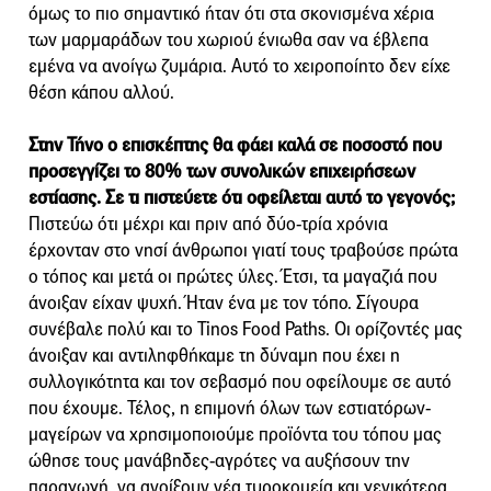
όμως το πιο σημαντικό ήταν ότι στα σκονισμένα χέρια
των μαρμαράδων του χωριού ένιωθα σαν να έβλεπα
εμένα να ανοίγω ζυμάρια. Αυτό το χειροποίητο δεν είχε
θέση κάπου αλλού.
Στην Τήνο ο επισκέπτης θα φάει καλά σε ποσοστό που
προσεγγίζει το 80% των συνολικών επιχειρήσεων
εστίασης. Σε τι πιστεύετε ότι οφείλεται αυτό το γεγονός;
Πιστεύω ότι μέχρι και πριν από δύο-τρία χρόνια
έρχονταν στο νησί άνθρωποι γιατί τους τραβούσε πρώτα
ο τόπος και μετά οι πρώτες ύλες. Έτσι, τα μαγαζιά που
άνοιξαν είχαν ψυχή. Ήταν ένα με τον τόπο. Σίγουρα
συνέβαλε πολύ και το Tinos Food Paths. Οι ορίζοντές μας
άνοιξαν και αντιληφθήκαμε τη δύναμη που έχει η
συλλογικότητα και τον σεβασμό που οφείλουμε σε αυτό
που έχουμε. Τέλος, η επιμονή όλων των εστιατόρων-
μαγείρων να χρησιμοποιούμε προϊόντα του τόπου μας
ώθησε τους μανάβηδες-αγρότες να αυξήσουν την
παραγωγή, να ανοίξουν νέα τυροκομεία και γενικότερα