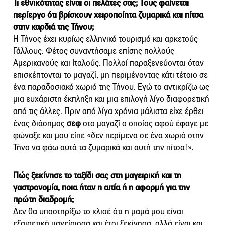
Τι εθνικότητας είναι οι πελάτες σας; Τους φαίνεται
περίεργο ότι βρίσκουν χειροποίητα ζυμαρικά και πίτσα
στην καρδιά της Τήνου;
Η Τήνος έχει κυρίως ελληνικό τουρισμό και αρκετούς
Γάλλους. Φέτος συναντήσαμε επίσης πολλούς
Αμερικανούς και Ιταλούς. Πολλοί παραξενεύονται όταν
επισκέπτονται το μαγαζί, μη περιμένοντας κάτι τέτοιο σε
ένα παραδοσιακό χωριό της Τήνου. Εγώ το αντικρίζω ως
μια ευχάριστη έκπληξη και μια επιλογή λίγο διαφορετική
από τις άλλες. Πριν από λίγα χρόνια μάλιστα είχε έρθει
ένας διάσημος
σεφ
στο μαγαζί ο οποίος αφού έφαγε με
φώναξε και μου είπε «δεν περίμενα σε ένα χωριό στην
Τήνο να φάω αυτά τα ζυμαρικά και αυτή την πίτσα!».
Πώς ξεκίνησε το ταξίδι σας στη μαγειρική και τη
γαστρονομία, ποια ήταν η αιτία ή η αφορμή για την
πρώτη διαδρομή;
Δεν θα υποστηρίξω το κλισέ ότι η μαμά μου είναι
εξαιρετική μαγείρισσα και έτσι ξεκίνησα, αλλά είναι και