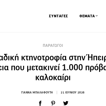
ΣΥΝΤΑΓΕΣ
ΘΕΜΑΤΑ
Απόψεις
ΠΑΡΑΓΩΓΟΙ
Αφιερώματα
δική κτηνοτροφία στην Ήπει
Ειδήσεις
Έρευνες
εια που μετακινεί 1.000 πρόβ
Οινοπνευματώ
καλοκαίρι
Παιδί
Υγεία & Διατρ
ΓΙΑΝΝΑ ΜΠΑΛΑΦΟΥΤΗ
21 ΙΟΥΝΙΟΥ 2026