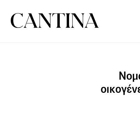
Νομα
οικογέν