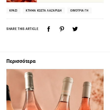
ΚΡΑΣΊ
ΚΤΉΜΑ ΚΏΣΤΑ ΛΑΖΑΡΊΔΗ
ΟΙΝΌΤΡΙΑ ΓΗ
SHARE THIS ARTICLE
Περισσότερα