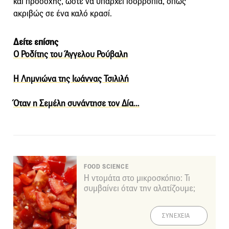
και προσοχής, ώστε να υπάρχει ισορροπία, όπως
ακριβώς σε ένα καλό κρασί.
Δείτε επίσης
Ο Ροδίτης του Άγγελου Ρούβαλη
Η Λημνιώνα της Ιωάννας Τσιλιλή
Όταν η Σεμέλη συνάντησε τον Δία…
FOOD SCIENCE
Η ντομάτα στο μικροσκόπιο: Τι
συμβαίνει όταν την αλατίζουμε;
ΣΥΝΕΧΕΙΑ