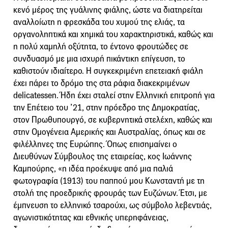
κενό μέρος της γυάλινης φιάλης, ώστε να διατηρείται
αναλλοίωτη η φρεσκάδα του χυμού της ελιάς, τα
οργανοληπτικά και χημικά του χαρακτηριστικά, καθώς και
η πολύ χαμηλή οξύτητα, το έντονο φρουτώδες σε
συνδυασμό με μια ισχυρή πικάντικη επίγευση, το
καθιστούν ιδιαίτερο. Η συγκεκριμένη επετειακή φιάλη
έχει πάρει το δρόμο της στα ράφια διακεκριμένων
delicatessen. Ήδη έχει σταλεί στην Ελληνική επιτροπή για
την Επέτειο του ’21, στην πρόεδρο της Δημοκρατίας,
στον Πρωθυπουργό, σε κυβερνητικά στελέχη, καθώς και
στην Ομογένεια Αμερικής και Αυστραλίας, όπως και σε
φιλέλληνες της Ευρώπης. Όπως επισημαίνει ο
Διευθύνων Σύμβουλος της εταιρείας, κος Ιωάννης
Καμπούρης, «η ιδέα προέκυψε από μια παλιά
φωτογραφία (1913) του παππού μου Κωνσταντή με τη
στολή της προεδρικής φρουράς των Ευζώνων. Έτσι, με
έμπνευση το ελληνικό τσαρούχι, ως σύμβολο λεβεντιάς,
αγωνιστικότητας και εθνικής υπερηφάνειας,