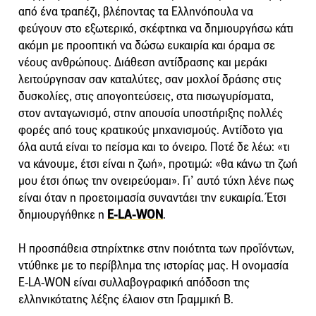
από ένα τραπέζι, βλέποντας τα Ελληνόπουλα να
φεύγουν στο εξωτερικό, σκέφτηκα να δημιουργήσω κάτι
ακόμη με προοπτική να δώσω ευκαιρία και όραμα σε
νέους ανθρώπους. Διάθεση αντίδρασης και μεράκι
λειτούργησαν σαν καταλύτες, σαν μοχλοί δράσης στις
δυσκολίες, στις απογοητεύσεις, στα πισωγυρίσματα,
στον ανταγωνισμό, στην απουσία υποστήριξης πολλές
φορές από τους κρατικούς μηχανισμούς. Αντίδοτο για
όλα αυτά είναι το πείσμα και το όνειρο. Ποτέ δε λέω: «τι
να κάνουμε, έτσι είναι η ζωή», προτιμώ: «θα κάνω τη ζωή
μου έτσι όπως την ονειρεύομαι». Γι’ αυτό τύχη λένε πως
είναι όταν η προετοιμασία συναντάει την ευκαιρία. Έτσι
δημιουργήθηκε η
E-LA-WON
.
H προσπάθεια στηρίχτηκε στην ποιότητα των προϊόντων,
ντύθηκε με το περίβλημα της ιστορίας μας. Η ονομασία
E-LA-WON είναι συλλαβογραφική απόδοση της
ελληνικότατης λέξης έλαιον στη Γραμμική Β.