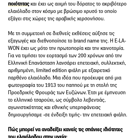
ποιότητας
και έχει ως αιχμή του δόρατος το ακριβότερο
ελαιόλαδο στον κόσμο με βρώσιμο χρυσό το οποίο
εξάγει στις χώρες της αραβικής χερσονήσου.
Με τη συμμετοχή σε διεθνείς εκθέσεις αύξησε τις
εξαγωγές και διεθνοποίησε το brand name της. H E-LA-
WON έχει ως μότο την πρωτοπορία και την καινοτομία.
Για να τιμήσει τον εορτασμό των 200 χρόνων από την
Ελληνική Επανάσταση λανσάρει επετειακή, συλλεκτική,
αριθμημένη, limited edition φιάλη με εξαιρετικό
παρθένο ελαιόλαδο. Μια ιδέα που προέκυψε από μια
φωτογραφία του 1913 του παππού με τη στολή της
Προεδρικής Φρουράς των Ευζώνων. Έτσι με έμπνευση
το ελληνικό τσαρούχι, ως σύμβολο λεβεντιάς,
αγωνιστικότητας και εθνικής υπερηφάνειας
δημιουργήσαμε -σε ένδειξη τιμής- την επετειακή φιάλη.
Πώς μπορεί να αναδείξει κανείς τις σπάνιες ιδιότητες
του ελαιόλαδου στην υγεία;