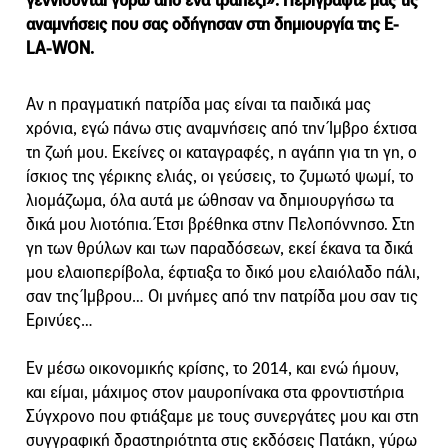
γεννιούνται γύρω από ένα τραπέζι». Περιγράψτε μας τις
αναμνήσεις που σας οδήγησαν στη δημιουργία της E-
LA-WON.
Αν η πραγματική πατρίδα μας είναι τα παιδικά μας
χρόνια, εγώ πάνω στις αναμνήσεις από την Ίμβρο έχτισα
τη ζωή μου. Εκείνες οι καταγραφές, η αγάπη για τη γη, ο
ίσκιος της γέρικης ελιάς, οι γεύσεις, το ζυμωτό ψωμί, το
λιομάζωμα, όλα αυτά με ώθησαν να δημιουργήσω τα
δικά μου λιοτόπια. Έτσι βρέθηκα στην Πελοπόννησο. Στη
γη των θρύλων και των παραδόσεων, εκεί έκανα τα δικά
μου ελαιοπερίβολα, έφτιαξα το δικό μου ελαιόλαδο πάλι,
σαν της Ίμβρου… Οι μνήμες από την πατρίδα μου σαν τις
Ερινύες…
Εν μέσω οικονομικής κρίσης, το 2014, και ενώ ήμουν,
και είμαι, μάχιμος στον μαυροπίνακα στα φροντιστήρια
Σύγχρονο που φτιάξαμε με τους συνεργάτες μου και στη
συγγραφική δραστηριότητα στις εκδόσεις Πατάκη, γύρω