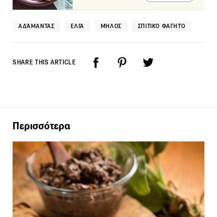
ΑΔΆΜΑΝΤΑΣ
ΕΛΙΆ
ΜΉΛΟΣ
ΣΠΙΤΙΚΌ ΦΑΓΗΤΌ
SHARE THIS ARTICLE
Περισσότερα