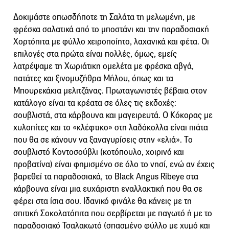
Δοκιμάστε οπωσδήποτε τη Σαλάτα τη μελωμένη, με
φρέσκα σαλατικά από το μποστάνι και την παραδοσιακή
Χορτόπιτα με φύλλο χειροποίητο, λαχανικά και φέτα. Οι
επιλογές στα πρώτα είναι πολλές, όμως, εμείς
λατρέψαμε τη Χωριάτικη ομελέτα με φρέσκα αβγά,
πατάτες και ξινομυζήθρα Μήλου, όπως και τα
Μπουρεκάκια μελιτζάνας. Πρωταγωνιστές βέβαια στον
κατάλογο είναι τα κρέατα σε όλες τις εκδοχές:
σουβλιστά, στα κάρβουνα και μαγειρευτά. Ο Κόκορας με
χυλοπίτες και το «κλέφτικο» στη λαδόκολλα είναι πιάτα
που θα σε κάνουν να ξαναγυρίσεις στην «ελιά». Το
σουβλιστό Κοντοσούβλι (κοτόπουλο, χοιρινό και
προβατίνα) είναι φημισμένο σε όλο το νησί, ενώ αν έχεις
βαρεθεί τα παραδοσιακά, το Black Angus Ribeye στα
κάρβουνα είναι μια ευχάριστη εναλλακτική που θα σε
φέρει στα ίσια σου. Ιδανικό φινάλε θα κάνεις με τη
σπιτική Σοκολατόπιτα που σερβίρεται με παγωτό ή με το
παραδοσιακό Τσαλακωτό (σπασμένο φύλλο με χυμό και