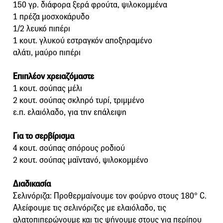
150 γρ. διάφορα ξερά φρούτα, ψιλοκομμένα
1 πρέζα μοσχοκάρυδο
1/2 λευκό πιπέρι
1 κουτ. γλυκού εστραγκόν αποξηραμένο
αλάτι, μαύρο πιπέρι
Επιπλέον χρειαζόμαστε
1 κουτ. σούπας μέλι
2 κουτ. σούπας σκληρό τυρί, τριμμένο
ε.π. ελαιόλαδο, για την επάλειψη
Για το σερβίρισμα
4 κουτ. σούπας σπόρους ροδιού
2 κουτ. σούπας μαϊντανό, ψιλοκομμένο
Διαδικασία
Σελινόριζα: Προθερμαίνουμε τον φούρνο στους 180° C.
Αλείφουμε τις σελινόριζες με ελαιόλαδο, τις
αλατοπιπερώνουμε και τις ψήνουμε στους για περίπου