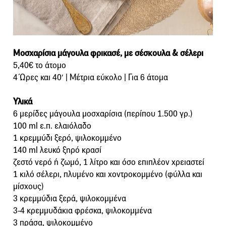
Μοσχαρίσια μάγουλα φρικασέ, με σέσκουλα & σέλερι
5,40€ το άτομο
4 Ώρες και 40′ | Μέτρια εύκολο | Για 6 άτομα
Υλικά
6 μερίδες μάγουλα μοσχαρίσια (περίπου 1.500 γρ.)
100 ml ε.π. ελαιόλαδο
1 κρεμμύδι ξερό, ψιλοκομμένο
140 ml λευκό ξηρό κρασί
ζεστό νερό ή ζωμό, 1 λίτρο και όσο επιπλέον χρειαστεί
1 κιλό σέλερι, πλυμένο και χοντροκομμένο (φύλλα και
μίσχους)
3 κρεμμύδια ξερά, ψιλοκομμένα
3-4 κρεμμυδάκια φρέσκα, ψιλοκομμένα
3 πράσα, ψιλοκομμένο