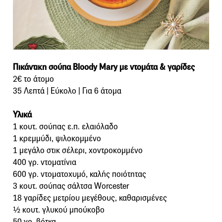
Πικάντικη σούπα Bloody Mary με ντομάτα & γαρίδες
2€ το άτομο
35 Λεπτά | Εύκολο | Για 6 άτομα
Υλικά
1 κουτ. σούπας ε.π. ελαιόλαδο
1 κρεμμύδι, ψιλοκομμένο
1 μεγάλο στικ σέλερι, χοντροκομμένο
400 γρ. ντοματίνια
600 γρ. ντοματοχυμό, καλής ποιότητας
3 κουτ. σούπας σάλτσα Worcester
18 γαρίδες μετρίου μεγέθους, καθαρισμένες
½ κουτ. γλυκού μπούκοβο
50 γρ. βότκα