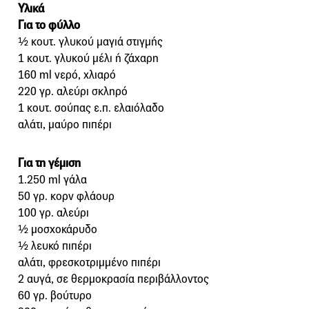
Υλικά
Για το φύλλο
½ κουτ. γλυκού μαγιά στιγμής
1 κουτ. γλυκού μέλι ή ζάχαρη
160 ml νερό, χλιαρό
220 γρ. αλεύρι σκληρό
1 κουτ. σούπας ε.π. ελαιόλαδο
αλάτι, μαύρο πιπέρι
Για τη γέμιση
1.250 ml γάλα
50 γρ. κορν φλάουρ
100 γρ. αλεύρι
½ μοσχοκάρυδο
½ λευκό πιπέρι
αλάτι, φρεσκοτριμμένο πιπέρι
2 αυγά, σε θερμοκρασία περιβάλλοντος
60 γρ. βούτυρο