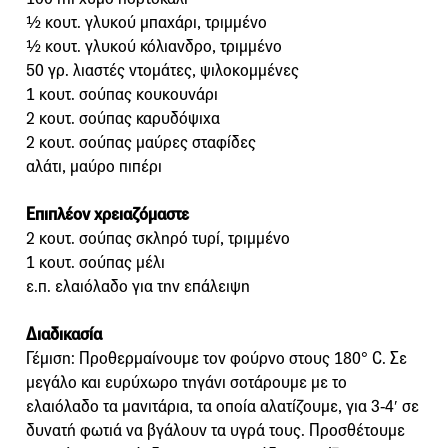
½ κουτ. γλυκού μπαχάρι, τριμμένο
½ κουτ. γλυκού κόλιανδρο, τριμμένο
50 γρ. λιαστές ντομάτες, ψιλοκομμένες
1 κουτ. σούπας κουκουνάρι
2 κουτ. σούπας καρυδόψιχα
2 κουτ. σούπας μαύρες σταφίδες
αλάτι, μαύρο πιπέρι
Επιπλέον χρειαζόμαστε
2 κουτ. σούπας σκληρό τυρί, τριμμένο
1 κουτ. σούπας μέλι
ε.π. ελαιόλαδο για την επάλειψη
Διαδικασία
Γέμιση: Προθερμαίνουμε τον φούρνο στους 180° C. Σε
μεγάλο και ευρύχωρο τηγάνι σοτάρουμε με το
ελαιόλαδο τα μανιτάρια, τα οποία αλατίζουμε, για 3-4′ σε
δυνατή φωτιά να βγάλουν τα υγρά τους. Προσθέτουμε