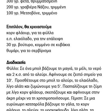
300 γρ. φέτα, θρυμματισμένη
200 γρ. γραβιέρα Νάξου, τριμμένη
100 γρ. Μετσοβόνε, τριμμένο
Επιπλέον
, θα
χρειαστούμε
κορν φλάουρ, για τα φύλλα
ε.π. ελαιόλαδο, για την επάλειψη
30 γρ. βούτυρο, κομμένο σε κυβάκια
θυμάρι, για το σερβίρισμα
Διαδικασία
Φύλλο: Σε ένα μπολ βάζουμε τη μαγιά, το μέλι, το νερό
και 2 κ.σ. από το αλεύρι. Αφήνουμε σε ζεστό σημείο για
10′. Προσθέτουμε στο μπολ το αλεύρι, το ελαιόλαδο,
λίγο αλάτι και ζυμώνουμε για 5′. Πασπαλίζουμε τη ζύμη
με λίγο κορν φλάουρ, σκεπάζουμε και αφήνουμε στην
άκρη μέχρι να τη χρησιμοποιήσουμε. Γέμιση: Σε μια
ευρύχωρη κατσαρόλα βάζουμε το γάλα, το κορν
φλάουρ, το αλεύρι, το μοσχοκάρυδο, λίγο αλάτι, τα