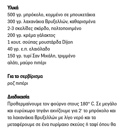
Υλικά
500 γρ. μπρόκολο, κομμένο σε μπουκετάκια
300 γρ. λαχανάκια Βρυξελλών, καθαρισμένα
2-3 σκελίδες σκόρδο, πολτοποιημένο
200 γρ. κρέμα γάλακτος
1 κουτ. σούπας μουστάρδα Dijon
40 γρ. ε.π. ελαιόλαδο
150 γρ. τυρί Σαν Μιχάλη, τριμμένο
αλάτι, μαύρο πιπέρι
Για το
σερβίρισμα
ροζ πιπέρι
Διαδικασία
Προθερμαίνουμε τον φούρνο στους 180° C. Σε μεγάλο
και ευρύχωρο τηγάνι αχνίζουμε για 2′ το μπρόκολο και
τα λαχανάκια Βρυξελλών με λίγο νερό και τα
μεταφέρουμε σε ένα πυρίμαχο σκεύος ή ταψί όπου θα