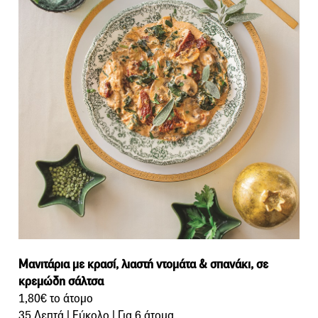
Μανιτάρια με κρασί, λιαστή ντομάτα & σπανάκι, σε
κρεμώδη σάλτσα
1,80€ το άτομο
35 Λεπτά | Εύκολο | Για 6 άτομα