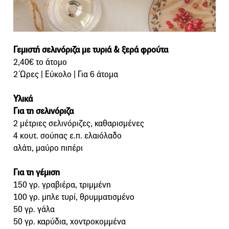
Γεμιστή σελινόριζα με τυριά & ξερά φρούτα
2,40€ το άτομο
2 Ώρες | Εύκολο | Για 6 άτομα
Υλικά
Για τη σελινόριζα
2 μέτριες σελινόριζες, καθαρισμένες
4 κουτ. σούπας ε.π. ελαιόλαδο
αλάτι, μαύρο πιπέρι
Για τη γέμιση
150 γρ. γραβιέρα, τριμμένη
100 γρ. μπλε τυρί, θρυμματισμένο
50 γρ. γάλα
50 γρ. καρύδια, χοντροκομμένα