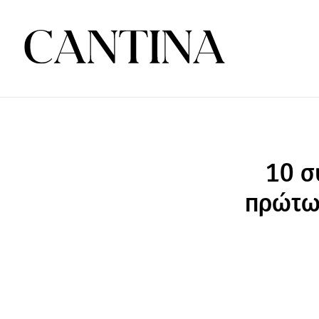
10 σ
πρώτων