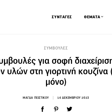
ΣΥΝΤΑΓΕΣ
ΘΕΜΑΤΑ
Απόψεις
ΣΥΜΒΟΥΛΕΣ
Αφιερώματα
υμβουλές για σοφή διαχείρισ
Ειδήσεις
Έρευνες
 υλών στη γιορτινή κουζίνα (
Οινοπνευματώ
μόνο)
Παιδί
Υγεία & Διατρ
ΜΑΓΔΑ ΠΕΙΣΤΙΚΟΥ
14 ΔΕΚΕΜΒΡΙΟΥ 2023