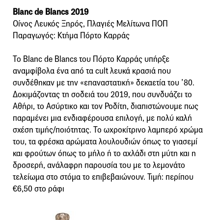
Blanc de Blancs 2019
Οίνος Λευκός Ξηρός, Πλαγιές Μελίτωνα ΠΟΠ
Παραγωγός: Κτήμα Πόρτο Καρράς
Το Blanc de Blancs του Πόρτο Καρράς υπήρξε
αναμφίβολα ένα από τα cult λευκά κρασιά που
συνδέθηκαν με την «επαναστατική» δεκαετία του ’80.
Δοκιμάζοντας τη σοδειά του 2019, που συνδυάζει το
Αθήρι, το Ασύρτικο και τον Ροδίτη, διαπιστώνουμε πως
παραμένει μια ενδιαφέρουσα επιλογή, με πολύ καλή
σχέση τιμής/ποιότητας. Το ωχροκίτρινο λαμπερό χρώμα
του, τα φρέσκα αρώματα λουλουδιών όπως το γιασεμί
και φρούτων όπως το μήλο ή το αχλάδι στη μύτη και η
δροσερή, ανάλαφρη παρουσία του με το λεμονάτο
τελείωμα στο στόμα το επιβεβαιώνουν. Τιμή: περίπου
€6,50 στο ράφι