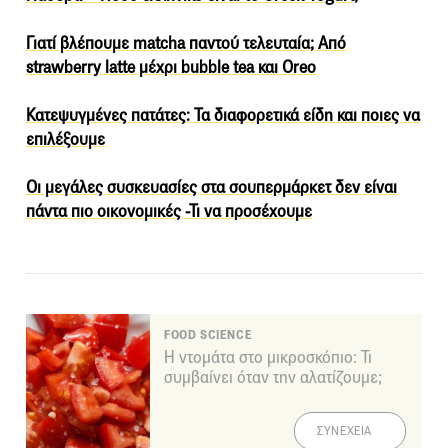
Γιατί βλέπουμε matcha παντού τελευταία; Από
strawberry latte μέχρι bubble tea και Oreo
Κατεψυγμένες πατάτες: Τα διαφορετικά είδη και ποιες να
επιλέξουμε
Οι μεγάλες συσκευασίες στα σουπερμάρκετ δεν είναι
πάντα πιο οικονομικές -Τι να προσέχουμε
FOOD SCIENCE
Η ντομάτα στο μικροσκόπιο: Τι
συμβαίνει όταν την αλατίζουμε;
ΣΥΝΕΧΕΙΑ