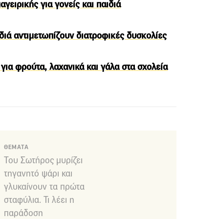
γειρικής για γονείς και παιδιά
ιδιά αντιμετωπίζουν διατροφικές δυσκολίες
για φρούτα, λαχανικά και γάλα στα σχολεία
ΘΕΜΑΤΑ
Του Σωτήρος μυρίζει
τηγανητό ψάρι και
γλυκαίνουν τα πρώτα
σταφύλια. Τι λέει η
παράδοση