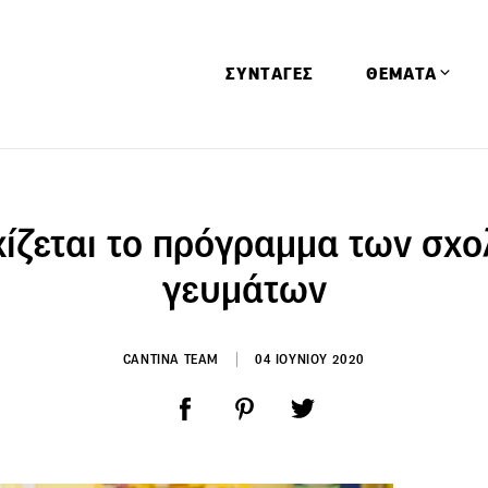
ΣΥΝΤΑΓΕΣ
ΘΕΜΑΤΑ
Απόψεις
Αφιερώματα
ίζεται το πρόγραμμα των σχ
Ειδήσεις
γευμάτων
Έρευνες
Οινοπνευματώ
CANTINA TEAM
04 ΙΟΥΝΙΟΥ 2020
Παιδί
Υγεία & Διατρ