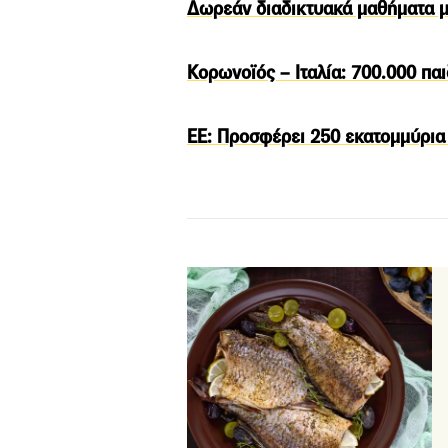
Δωρεάν διαδικτυακά μαθήματα μα
Κορωνοϊός – Ιταλία: 700.000 πα
ΕΕ: Προσφέρει 250 εκατομμύρια 