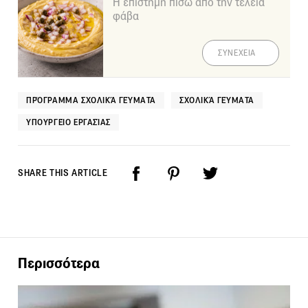
Η επιστήμη πίσω από την τέλεια
φάβα
ΣΥΝΕΧΕΙΑ
ΠΡΌΓΡΑΜΜΑ ΣΧΟΛΙΚΆ ΓΕΎΜΑΤΑ
ΣΧΟΛΙΚΆ ΓΕΎΜΑΤΑ
ΥΠΟΥΡΓΕΊΟ ΕΡΓΑΣΊΑΣ
SHARE THIS ARTICLE
Περισσότερα