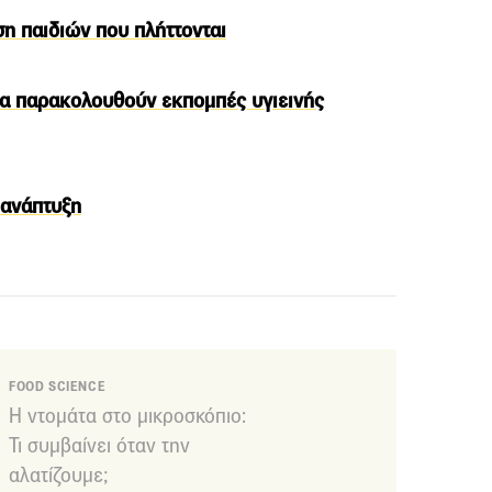
ση παιδιών που πλήττονται
 να παρακολουθούν εκπομπές υγιεινής
 ανάπτυξη
FOOD SCIENCE
Η ντομάτα στο μικροσκόπιο:
Τι συμβαίνει όταν την
αλατίζουμε;