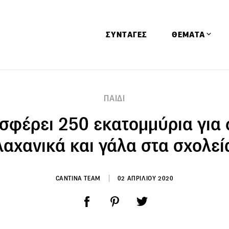
ΣΥΝΤΑΓΕΣ
ΘΕΜΑΤΑ
Απόψεις
ΠΑΙΔΙ
Αφιερώματα
σφέρει 250 εκατομμύρια για
Ειδήσεις
Έρευνες
λαχανικά και γάλα στα σχολεί
Οινοπνευματώ
Παιδί
CANTINA TEAM
02 ΑΠΡΙΛΙΟΥ 2020
Υγεία & Διατρ