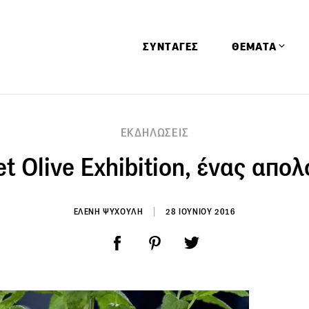
ΣΥΝΤΑΓΕΣ
ΘΕΜΑΤΑ
Απόψεις
ΕΚΔΗΛΩΣΕΙΣ
Αφιερώματα
 Olive Exhibition, ένας απο
Ειδήσεις
Έρευνες
Οινοπνευματώ
ΕΛΕΝΗ ΨΥΧΟΥΛΗ
28 ΙΟΥΝΙΟΥ 2016
Παιδί
Υγεία & Διατρ