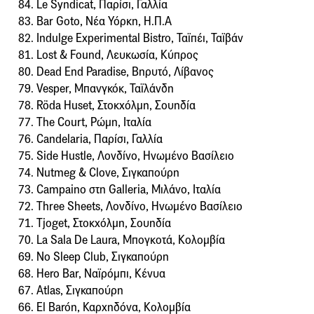
84. Le Syndicat, Παρίσι, Γαλλία
83. Bar Goto, Νέα Υόρκη, Η.Π.Α
82. Indulge Experimental Bistro, Ταϊπέι, Ταϊβάν
81. Lost & Found, Λευκωσία, Κύπρος
80. Dead End Paradise, Βηρυτό, Λίβανος
79. Vesper, Μπανγκόκ, Ταϊλάνδη
78. Röda Huset, Στοκχόλμη, Σουηδία
77. The Court, Ρώμη, Ιταλία
76. Candelaria, Παρίσι, Γαλλία
75. Side Hustle, Λονδίνο, Ηνωμένο Βασίλειο
74. Nutmeg & Clove, Σιγκαπούρη
73. Campaino στη Galleria, Μιλάνο, Ιταλία
72. Three Sheets, Λονδίνο, Ηνωμένο Βασίλειο
71. Tjoget, Στοκχόλμη, Σουηδία
70. La Sala De Laura, Μπογκοτά, Κολομβία
69. No Sleep Club, Σιγκαπούρη
68. Hero Bar, Ναϊρόμπι, Κένυα
67. Atlas, Σιγκαπούρη
66. El Barón, Καρχηδόνα, Κολομβία