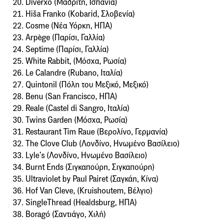
20. Diverxo (Μαδρίτη, Ισπανία)
21. Hiša Franko (Kobarid, Σλοβενία)
22. Cosme (Νέα Υόρκη, ΗΠΑ)
23. Arpège (Παρίσι, Γαλλία)
24. Septime (Παρίσι, Γαλλία)
25. White Rabbit, (Μόσχα, Ρωσία)
26. Le Calandre (Rubano, Ιταλία)
27. Quintonil (Πόλη του Μεξικό, Μεξικό)
28. Benu (San Francisco, ΗΠΑ)
29. Reale (Castel di Sangro, Ιταλία)
30. Twins Garden (Μόσχα, Ρωσία)
31. Restaurant Tim Raue (Βερολίνο, Γερμανία)
32. The Clove Club (Λονδίνο, Ηνωμένο Βασίλειο)
33. Lyle’s (Λονδίνο, Ηνωμένο Βασίλειο)
34. Burnt Ends (Σιγκαπούρη, Σιγκαπούρη)
35. Ultraviolet by Paul Pairet (Σαγκάη, Κίνα)
36. Hof Van Cleve, (Kruishoutem, Βέλγιο)
37. SingleThread (Healdsburg, ΗΠΑ)
38. Boragó (Σαντιάγο, Χιλή)