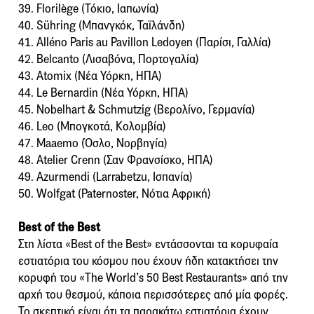
39. Florilège (Τόκιο, Ιαπωνία)
40. Sühring (Μπανγκόκ, Ταϊλάνδη)
41. Alléno Paris au Pavillon Ledoyen (Παρίσι, Γαλλία)
42. Belcanto (Λισαβόνα, Πορτογαλία)
43. Atomix (Νέα Υόρκη, ΗΠΑ)
44. Le Bernardin (Νέα Υόρκη, ΗΠΑ)
45. Nobelhart & Schmutzig (Βερολίνο, Γερμανία)
46. Leo (Μπογκοτά, Κολομβία)
47. Maaemo (Όσλο, Νορβηγία)
48. Atelier Crenn (Σαν Φρανσίσκο, ΗΠΑ)
49. Azurmendi (Larrabetzu, Ισπανία)
50. Wolfgat (Paternoster, Νότια Αφρική)
Best of the Best
Στη λίστα «Best of the Best» εντάσσονται τα κορυφαία
εστιατόρια του κόσμου που έχουν ήδη κατακτήσει την
κορυφή του «The World’s 50 Best Restaurants» από την
αρχή του θεσμού, κάποια περισσότερες από μία φορές.
Το σκεπτικό είναι ότι τα παρακάτω εστιατόρια έχουν