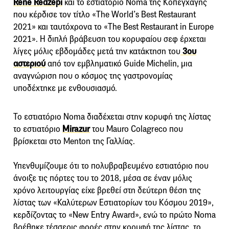
René Redzepi
και το εστιατόριο Noma της Κοπεγχάγης
που κέρδισε τον τίτλο «The World’s Best Restaurant
2021» και ταυτόχρονα το «The Best Restaurant in Europe
2021». Η διπλή βράβευση του κορυφαίου σεφ έρχεται
λίγες μόλις εβδομάδες μετά την κατάκτηση του
3ου
αστεριού
από τον εμβληματικό Guide Michelin, μια
αναγνώριση που ο κόσμος της γαστρονομίας
υποδέχτηκε με ενθουσιασμό.
Το εστιατόριο Noma διαδέχεται στην κορυφή της λίστας
το εστιατόριο
Mirazur
του Mauro Colagreco που
βρίσκεται στο Menton της Γαλλίας.
Υπενθυμίζουμε ότι το πολυβραβευμένο εστιατόριο που
άνοιξε τις πόρτες του το 2018, μέσα σε έναν μόλις
χρόνο λειτουργίας είχε βρεθεί στη δεύτερη θέση της
λίστας των «Καλύτερων Εστιατορίων του Κόσμου 2019»,
κερδίζοντας το «New Entry Award», ενώ το πρώτο Noma
βρέθηκε τέσσερις φορές στην κορυφή της λίστας, το