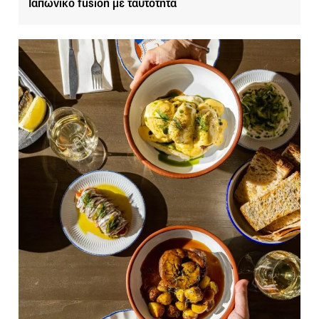
Ιαπωνικό fusion με ταυτότητα