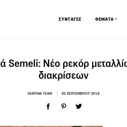
ΣΥΝΤΑΓΕΣ
ΘΕΜΑΤΑ
Απόψεις
Αφιερώματα
ά Semeli: Νέο ρεκόρ μεταλλί
Ειδήσεις
διακρίσεων
Έρευνες
Οινοπνευματώ
CANTINA TEAM
05 ΣΕΠΤΕΜΒΡΙΟΥ 2018
Παιδί
Υγεία & Διατρ