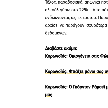
Τέλος, παραδοσιακά ιαπωνικά ποτ
αλκοόλ γύρω στο 22% – ή το σό
ενδείκνυνται, ως εκ τούτου. Παρ
αρχίσει να παράγουν ισχυρότερα
δεδομένων.
Διαβάστε ακόμη:
Κορωνοϊός: Οικογένεια στις Φιλι
Κορωνοϊός: Φτιάξτε μόνοι σας αν
Κορωνοϊός: Ο Γκόρντον Ράμσεϊ μ
μας