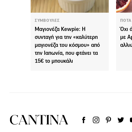
ΣΥΜΒΟΥΛΕΣ
ΠΟΤΑ
Μαγιονέζα Kewpie: Η
Όχι 
συνταγή για την «καλύτερη
με A
μαγιονέζα του κόσμου» από
αλλι
την Ιαπωνία, που φτάνει τα
15€ το μπουκάλι