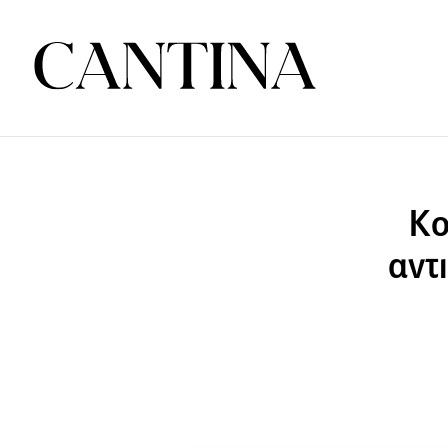
Κο
αντ