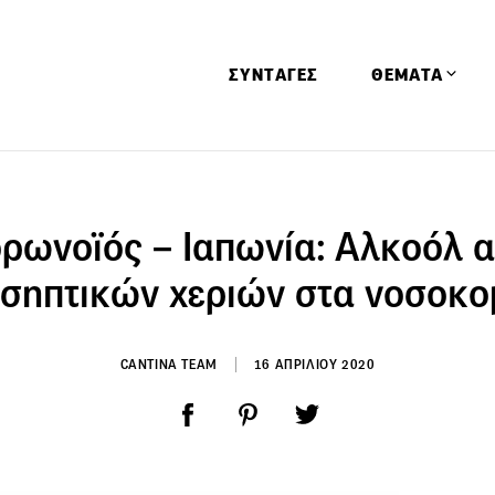
ΣΥΝΤΑΓΕΣ
ΘΕΜΑΤΑ
Απόψεις
Αφιερώματα
ρωνοϊός – Ιαπωνία: Αλκοόλ α
Ειδήσεις
ισηπτικών χεριών στα νοσοκο
Έρευνες
Οινοπνευματώ
CANTINA TEAM
16 ΑΠΡΙΛΙΟΥ 2020
Παιδί
Υγεία & Διατρ