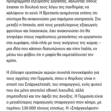
προγράμματα εξεύρεσης εργασίας, καλώντας όσους
έχασαν τη δουλειά τους λόγω της πανδημίας να
καλύψουν το κενό. Η Βρετανία αναμένεται επίσης ότι
σύντομα θα ανακοινώσει μια παρόμοια εκστρατεία. Στο
μεταξύ η Ισπανία, από τους μεγαλύτερους εξαγωγείς
φρούτων και λαχανικών, έχει ανακοινώσει ότι θα
επιτρέψει στους παράτυπους μετανάστες να εργαστούν
στα χωράφια, πλάι-πλάι με τους ανέργους της χώρας –
μια ιδέα που κάποιοι διατυπώνουν και στην Ιταλία, εν
μέσω του φόβου ότι η μαφία θα εκμεταλλευτεί την
κρίση.
Η έλλειψη εργατικών χεριών συνιστά πονοκέφαλο για
τους αγρότες στη Γερμανία, όπου ο Απρίλιος είναι η
εποχή του Σπάργκελτσαϊτ, του σπαραγγιού, ενός φυτού
που όχι μόνο αποτελεί εθνική λιχουδιά, αλλά
σηματοδοτεί και την άφιξη της άνοιξης. Η Γερμανία είναι
ο μεγαλύτερος παραγωγός σπαραγγιού στον κόσμο, με
περίπου 130.000 τόνους ετησίως. Η «Σπάργκελφεστ»