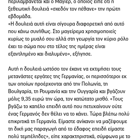
περιλαμβάνεται και ο Μάγιερ, ο οποίος είπε ότι η
ξεθεωτική δουλειά «σχεδόν τον πέθανε» την πρώτη
εβδομάδα.
«Η δουλειά αυτή είναι σίγουρα διαφορετική από αυτό
που κάνω συνήθως. Στο μαγείρεμα χρησιμοποιείς
κυρίως το μυαλό σου αλλά στη γεωργία τον κύριο ρόλο
έχει το σώμα που στο τέλος της ημέρας είναι
εξαντλημένο και διαλυμένο», εξήγησε.
Αυτή η δουλειά ωστόσο τον έκανε να εκτιμήσει τους
μετανάστες εργάτες της Γερμανίας, οι περισσότεροι εκ
των οποίων προέρχονται από την Πολωνία, τη
Βουλγαρία, τη Ρουμανία και την Ουγγαρία και βγάζουν
μόλις 9,35 ευρώ την ώρα, τον κατώτατο μισθό. «Τους
βγάζω το καπέλο επειδή αυτό που πετυχαίνουν ούτε
ένας Γερμανός δεν θέλει να το κάνει. Τώρα βλέπω πολύ
επικριτικά τη Γερμανία. Είμαστε ανίκανοι να μαζέψουμε
τη δική μας παραγωγή από το έδαφος επειδή είμαστε
πολύ τεμπέληδες», είπε χαρακτηριστικά, σύμφωνα με το