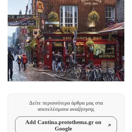
Δείτε περισσότερα άρθρα μας
στα
αποτελέσματα αναζήτησης
Add Cantina.protothema.gr on
Google