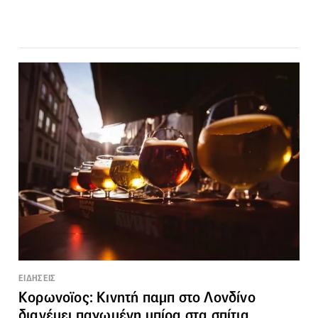
ΕΙΔΗΣΕΙΣ
Κορωνοϊος: Κινητή παμπ στο Λονδίνο
διανέμει παγωμένη μπίρα στα σπίτια