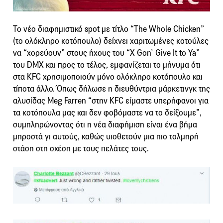
Το νέο διαφημιστικό spot με τίτλο “The Whole Chicken”
(το ολόκληρο κοτόπουλο) δείχνει χαριτωμένες κοτούλες
να “χορεύουν” στους ήχους του “X Gon’ Give It to Ya”
του DMX και προς το τέλος, εμφανίζεται το μήνυμα ότι
στα KFC χρησιμοποιούν μόνο ολόκληρο κοτόπουλο και
τίποτα άλλο. Όπως δήλωσε η διευθύντρια μάρκετινγκ της
αλυσίδας Meg Farren “στην KFC είμαστε υπερήφανοι για
τα κοτόπουλα μας και δεν φοβόμαστε να το δείξουμε”,
συμπληρώνοντας ότι η νέα διαφήμιση είναι ένα βήμα
μπροστά γι αυτούς, καθώς υιοθετούν μια πιο τολμηρή
στάση στη σχέση με τους πελάτες τους.