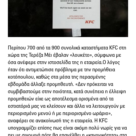
Περίπου 700 από τα 900 συνολικά καταστήματα KFC στη
χώρα της Τερέζα Μέι έβαλαν «λουκέτο», σύμφωνα με
όσα ανέφερε στην ιστοσελίδα της η εταιρεία.O λόγος
ήταν ότι αντιμετώπισε πρόβλημα με την προμήθεια
κοτόπουλου, καθώς στα μέσα της περασμένης
εβδομάδα άλλαξε προμηθευτή. «Δεν πρόκειται να
συμβιβαστούμε στην ποιότητα, κατά συνέπεια η έλλειψη
προμηθειών είχε ως αποτέλεσμα ορισμένα από τα
εστιατόριά μας να κλείσουν και άλλα να λειτουργούν με
περιορισμένο μενού ή με περιορισμένο ωράριο»,
αναφέρει σε ανακοίνωσή της η εταιρεία. Η KFC
υπογραμμίζει επίσης πως είναι ακόμη πολύ νωρίς για να
πει με σιγουριά πότε θα επανέλθει η «κανονικότητα» στα