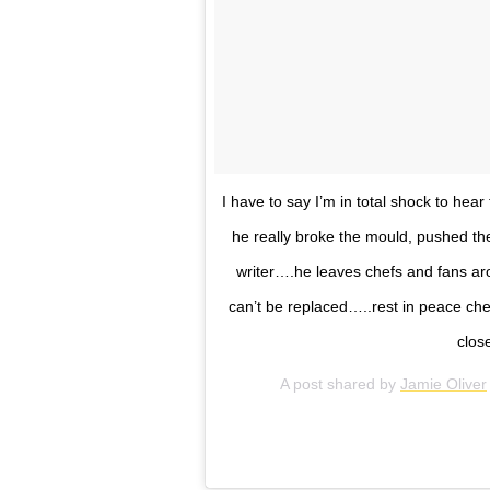
I have to say I’m in total shock to h
he really broke the mould, pushed the
writer….he leaves chefs and fans aro
can’t be replaced…..rest in peace c
clos
A post shared by
Jamie Oliver