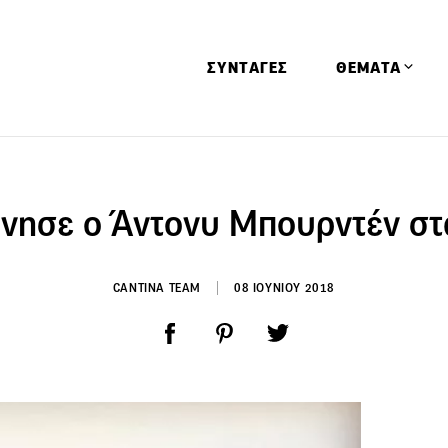
ΣΥΝΤΑΓΕΣ
ΘΕΜΑΤΑ
Απόψεις
Αφιερώματα
νησε ο Άντονυ Μπουρντέν στ
Ειδήσεις
Έρευνες
CANTINA TEAM
08 ΙΟΥΝΙΟΥ 2018
Οινοπνευματώ
Παιδί
Υγεία & Διατρ