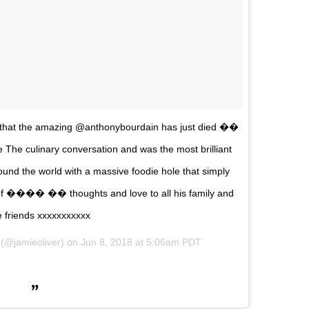
ear that the amazing @anthonybourdain has just died ��
 The culinary conversation and was the most brilliant
und the world with a massive foodie hole that simply
hef ��‍�� �� thoughts and love to all his family and
e friends xxxxxxxxxxx
(@jamieoliver) on
Jun 8, 2018 at 5:06am PDT