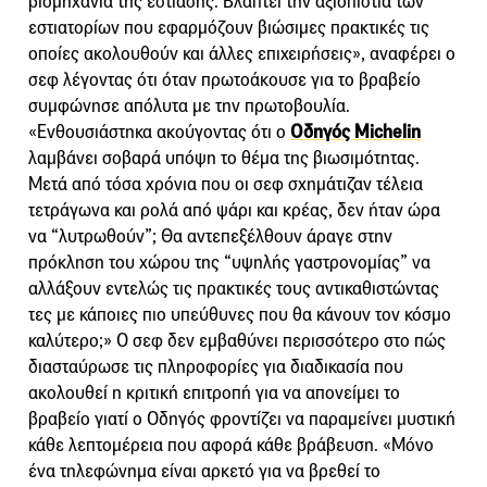
βιομηχανία της εστίασης. Βλάπτει την αξιοπιστία των
εστιατορίων που εφαρμόζουν βιώσιμες πρακτικές τις
οποίες ακολουθούν και άλλες επιχειρήσεις», αναφέρει ο
σεφ λέγοντας ότι όταν πρωτοάκουσε για το βραβείο
συμφώνησε απόλυτα με την πρωτοβουλία.
«Ενθουσιάστηκα ακούγοντας ότι ο
Οδηγός Michelin
λαμβάνει σοβαρά υπόψη το θέμα της βιωσιμότητας.
Μετά από τόσα χρόνια που οι σεφ σχημάτιζαν τέλεια
τετράγωνα και ρολά από ψάρι και κρέας, δεν ήταν ώρα
να “λυτρωθούν”; Θα αντεπεξέλθουν άραγε στην
πρόκληση του χώρου της “υψηλής γαστρονομίας” να
αλλάξουν εντελώς τις πρακτικές τους αντικαθιστώντας
τες με κάποιες πιο υπεύθυνες που θα κάνουν τον κόσμο
καλύτερο;» Ο σεφ δεν εμβαθύνει περισσότερο στο πώς
διασταύρωσε τις πληροφορίες για διαδικασία που
ακολουθεί η κριτική επιτροπή για να απονείμει το
βραβείο γιατί ο Οδηγός φροντίζει να παραμείνει μυστική
κάθε λεπτομέρεια που αφορά κάθε βράβευση. «Μόνο
ένα τηλεφώνημα είναι αρκετό για να βρεθεί το