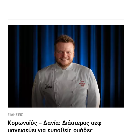
ΕΙΔΗΣΕΙΣ
Κορωνοϊός – Δανία: Διάστερος σεφ
μαγειρεύει για ευπαθείς ομάδες