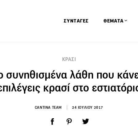
ΣΥΝΤΑΓΕΣ
ΘΕΜΑΤΑ
Απόψεις
ΚΡΑΣΙ
Αφιερώματα
ιο συνηθισμένα λάθη που κάνε
Ειδήσεις
Έρευνες
επιλέγεις κρασί στο εστιατόρι
Οινοπνευματώ
Παιδί
CANTINA TEAM
24 ΙΟΥΛΙΟΥ 2017
Υγεία & Διατρ