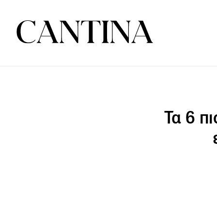
Τα 6 π