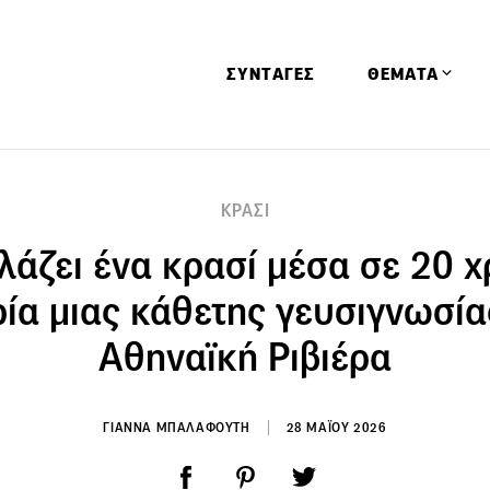
ΣΥΝΤΑΓΕΣ
ΘΕΜΑΤΑ
Απόψεις
ΚΡΑΣΙ
Αφιερώματα
άζει ένα κρασί μέσα σε 20 χ
Ειδήσεις
Έρευνες
ρία μιας κάθετης γευσιγνωσία
Οινοπνευματώ
Αθηναϊκή Ριβιέρα
Παιδί
Υγεία & Διατρ
ΓΙΑΝΝΑ ΜΠΑΛΑΦΟΥΤΗ
28 ΜΑΪΟΥ 2026