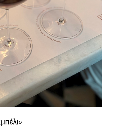
αμπέλι»